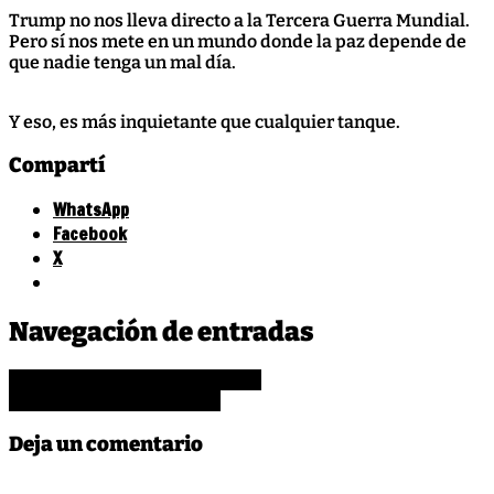
Trump no nos lleva directo a la Tercera Guerra Mundial.
Pero sí nos mete en un mundo donde la paz depende de
que nadie tenga un mal día.
Y eso, es más inquietante que cualquier tanque.
Compartí
WhatsApp
Facebook
X
Leave
Trump
Navegación de entradas
a
Comment
Metanse la inflación en el orto
on
Llega el «Chupapija Fest»
Trump
y
Deja un comentario
su
lucha