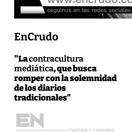
EnCrudo
"La
contracultura
mediática
, que busca
romper con la solemnidad
de los diarios
tradicionales"