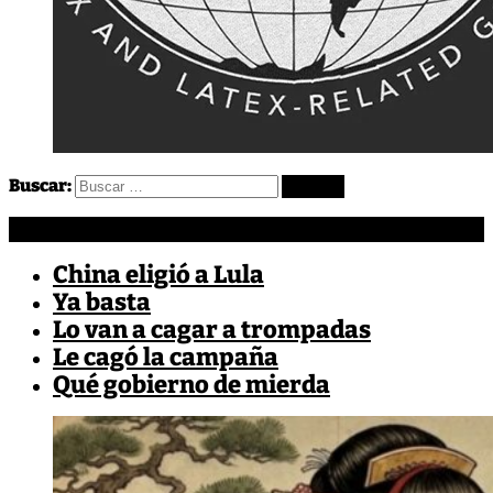
Buscar:
Más EnCrudo
China eligió a Lula
Ya basta
Lo van a cagar a trompadas
Le cagó la campaña
Qué gobierno de mierda