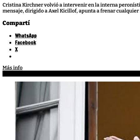
Cristina Kirchner volvió a intervenir en la interna peroníst
mensaje, dirigido a Axel Kicillof, apunta a frenar cualquie
Compartí
WhatsApp
Facebook
X
Más info
Axel
13 julio, 2026
,
13 julio, 2026
Cristina
,
Kirchnerismo