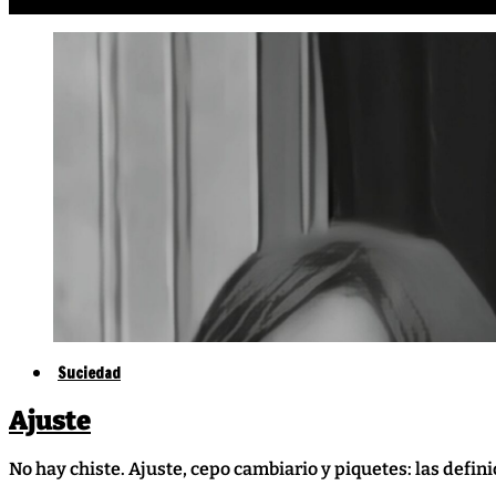
Cristina
13 julio, 2026
13 julio, 2026
Suciedad
Ajuste
No hay chiste. Ajuste, cepo cambiario y piquetes: las defin