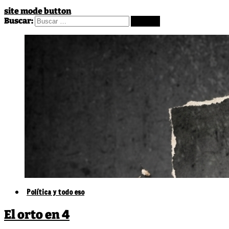
site mode button
Buscar:
Política y todo eso
El orto en 4