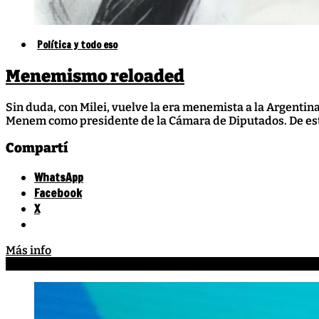
Política y todo eso
Menemismo reloaded
Sin duda, con Milei, vuelve la era menemista a la Argenti
Menem como presidente de la Cámara de Diputados. De esta 
Compartí
WhatsApp
Facebook
X
Más info
Cristina
1 diciembre, 2023
,
1 diciembre, 2023
Milei