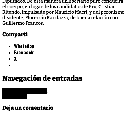
Diputados. De esta manera un libertario puro conducirá
el cuerpo, en lugar de los candidatos de Pro, Cristian
Ritondo, impulsado por Mauricio Macri, y del peronismo
disidente, Florencio Randazzo, de buena relación con
Guillermo Francos.
Compartí
WhatsApp
Facebook
X
Leave
Cristina
,
Navegación de entradas
a
Milei
Comment
Un nazi en la Rosada
on
No tan nazi
Menemismo
reloaded
Deja un comentario