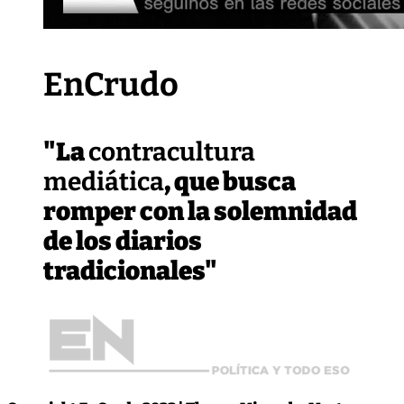
EnCrudo
"La
contracultura
mediática
, que busca
romper con la solemnidad
de los diarios
tradicionales"