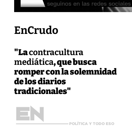
EnCrudo
"La
contracultura
mediática
, que busca
romper con la solemnidad
de los diarios
tradicionales"