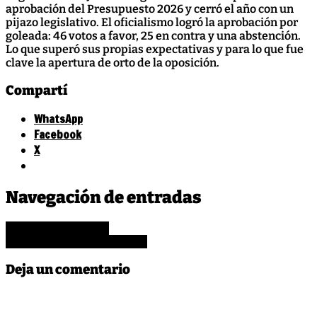
aprobación del Presupuesto 2026 y cerró el año con un
pijazo legislativo. El oficialismo logró la aprobación por
goleada: 46 votos a favor, 25 en contra y una abstención.
Lo que superó sus propias expectativas y para lo que fue
clave la apertura de orto de la oposición.
Compartí
WhatsApp
Facebook
X
Leave
Milei
,
Navegación de entradas
a
presupuesto
,
Comment
putos
Pero la puta madre
on
Axel se empoma a Máximo
Presupuesto
en
Deja un comentario
el
orto